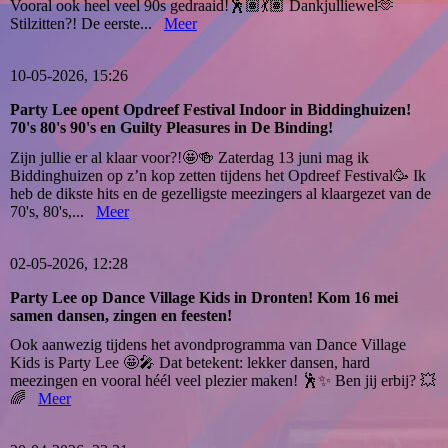
Vooral ook heel veel 90s gedraaid!🕺🏽💃🏽 Dankjulliewel🫶
Stilzitten?! De eerste...
Meer
10-05-2026, 15:26
Party Lee opent Opdreef Festival Indoor in Biddinghuizen!
70's 80's 90's en Guilty Pleasures in De Binding!
Zijn jullie er al klaar voor?!🤩🍻 Zaterdag 13 juni mag ik
Biddinghuizen op z’n kop zetten tijdens het Opdreef Festival🥳 Ik
heb de dikste hits en de gezelligste meezingers al klaargezet van de
70's, 80's,...
Meer
02-05-2026, 12:28
Party Lee op Dance Village Kids in Dronten! Kom 16 mei
samen dansen, zingen en feesten!
Ook aanwezig tijdens het avondprogramma van Dance Village
Kids is Party Lee 🤩🎤 Dat betekent: lekker dansen, hard
meezingen en vooral héél veel plezier maken! 🕺✨ Ben jij erbij? 💥
🌈
Meer