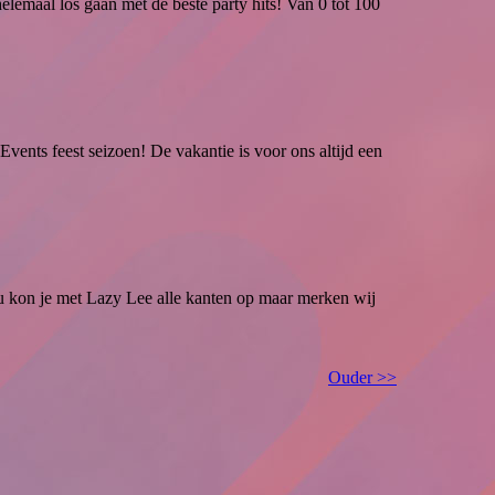
lemaal los gaan met de beste party hits! Van 0 tot 100
vents feest seizoen! De vakantie is voor ons altijd een
Nu kon je met Lazy Lee alle kanten op maar merken wij
Ouder >>