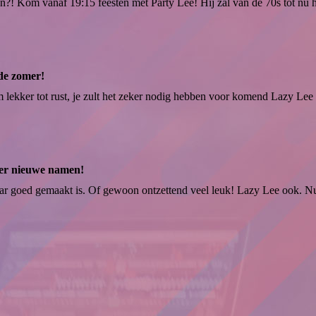
! Kom vanaf 19:15 feesten met Party Lee! Hij zal van de 70s tot nu he
de zomer!
lekker tot rust, je zult het zeker nodig hebben voor komend Lazy Lee E
der nieuwe namen!
t maar goed gemaakt is. Of gewoon ontzettend veel leuk! Lazy Lee ook. 