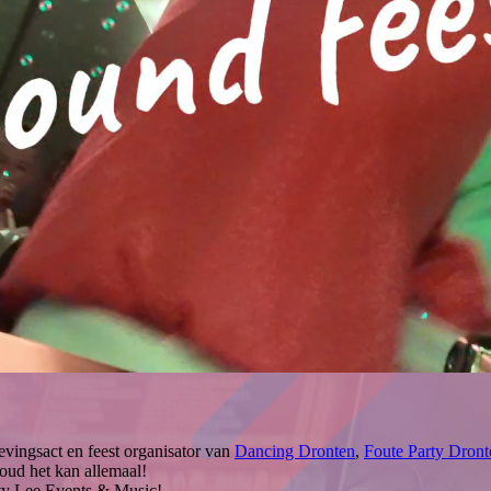
evingsact en feest organisator van
Dancing Dronten
,
Foute Party Dront
 goud het kan allemaal!
rty Lee Events & Music!