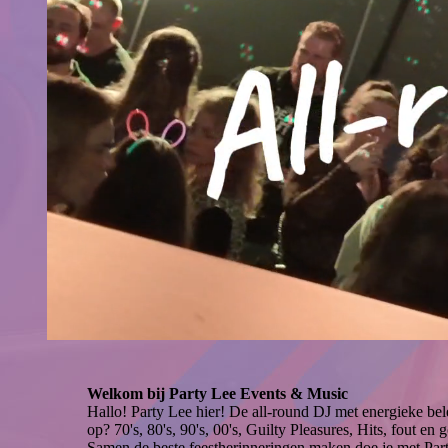
Welkom bij Party Lee Events & Music
Hallo! Party Lee hier! De all-round DJ met energieke bel
op? 70's, 80's, 90's, 00's, Guilty Pleasures, Hits, fout en
Samen de beste feestherinneringen maken doe je met Pa