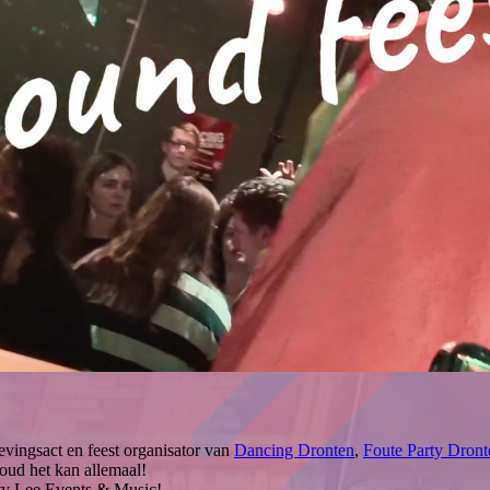
evingsact en feest organisator van
Dancing Dronten
,
Foute Party Dront
 goud het kan allemaal!
rty Lee Events & Music!